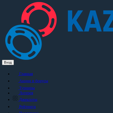
Вход
Главная
Акции и бонусы
Турниры
Лотерея
Джекпоты
Рейтинги