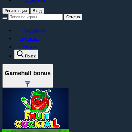
Поддержка
Регистрация
Вход
Отмена
Поддержка
Турниры
Акции
Поиск
Gamehall bonus