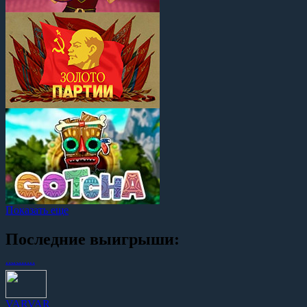
Lucky Lady's Charm Deluxe
user_1773309
10 000 руб.
Dolphin's Pearl Deluxe
Markmark
5 100 руб.
Blackjack
Alex Buh
15 520 руб.
Book of Ra Deluxe
***1749
7 000 руб.
Roulette
Показать еще
user_1238535
9 720 руб.
Последние выигрыши:
Book of Ra
nadinn
6 000 руб.
Crazy Monkey
VARVAR