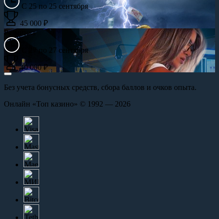
С 25 по 25 сентября
45 000 ₽
Разминка
С 27 по 27 сентября
40 000 ₽
Без учета бонусных средств, сбора баллов и очков опыта.
Онлайн «Топ казино» © 1992 — 2026