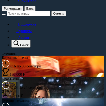
Поддержка
Регистрация
Вход
Отмена
Поддержка
Турниры
Акции
Поиск
Турниры
Бархатный сезон
С 6 по 30 сентября
100 000 ₽
Ура! Пятница!
С 24 по 24 сентября
40 000 ₽
Турнир - молния