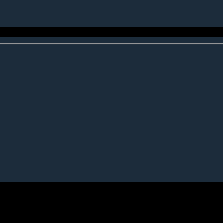
реальные деньги.