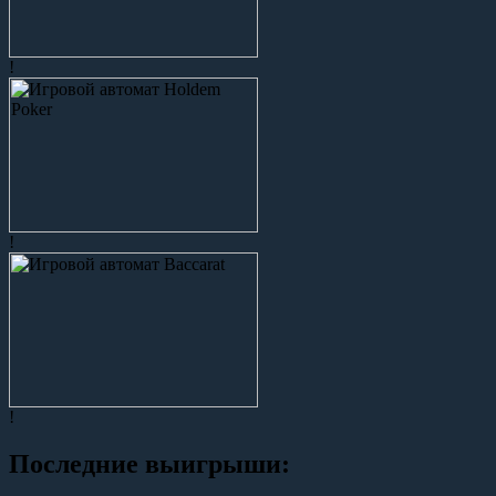
Печёный
!
Bananas Go Bahamas
1971perovi
25 000 руб.
100 Joker Staxx
Evgen
5 880 руб.
Lord Of Ocean
!
Markmark
7 025 руб.
Blackjack
sharpey
6 900 руб.
Sharky
Markmark
!
5 100 руб.
Blackjack
Последние выигрыши:
Удача
9 005 руб.