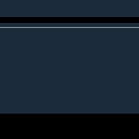
реальные деньги.