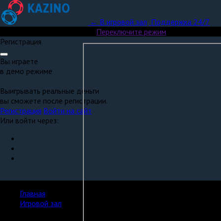
← В игровой зал
Поддержка 24/7
Вы играете в демо-режиме.
Переключите режим
и выигрывайте 
Регистрация
Вы играете
в демо режиме
Выигрывать реальные деньги
вы сможете после регистрации.
Регистрация
Войти на сайт
Или войти через:
Главная
Игровой зал
Slot-o-pol