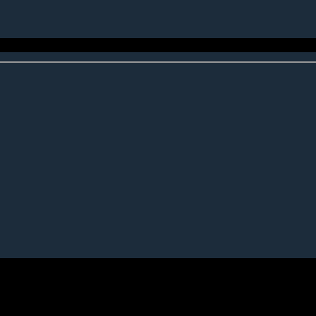
реальные деньги.