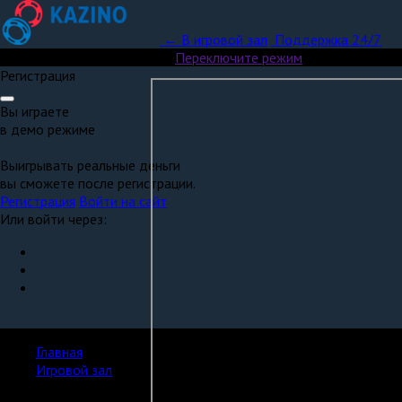
← В игровой зал
Поддержка 24/7
Вы играете в демо-режиме.
Переключите режим
и выигрывайте 
Регистрация
Вы играете
в демо режиме
Выигрывать реальные деньги
вы сможете после регистрации.
Регистрация
Войти на сайт
Или войти через:
Главная
Игровой зал
Phoenix Sun