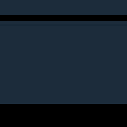
реальные деньги.