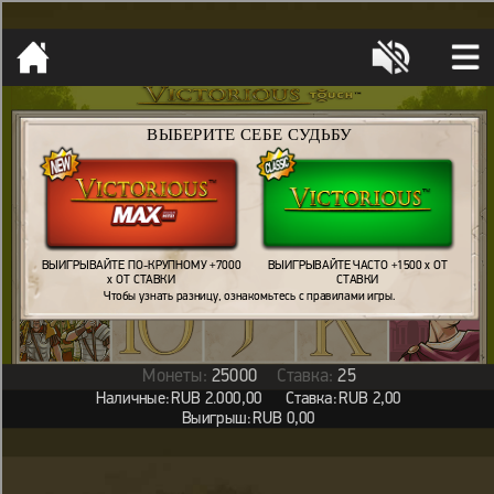
[object HTMLMetaElement]
пополнить счет