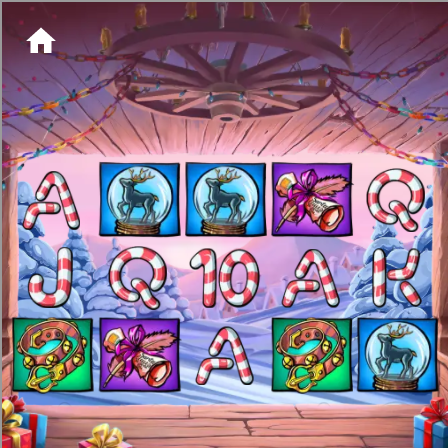
[object HTMLMetaElement]
пополнить счет