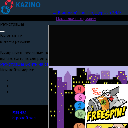
← В игровой зал
Поддержка 24/7
Вы играете в демо-режиме.
Переключите режим
и выигрывайте 
Регистрация
Вы играете
в демо режиме
Выигрывать реальные деньги
вы сможете после регистрации.
Регистрация
Войти на сайт
Или войти через:
Главная
Игровой зал
Jack Hammer