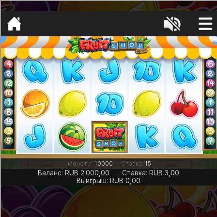
[object HTMLMetaElement]
пополнить счет