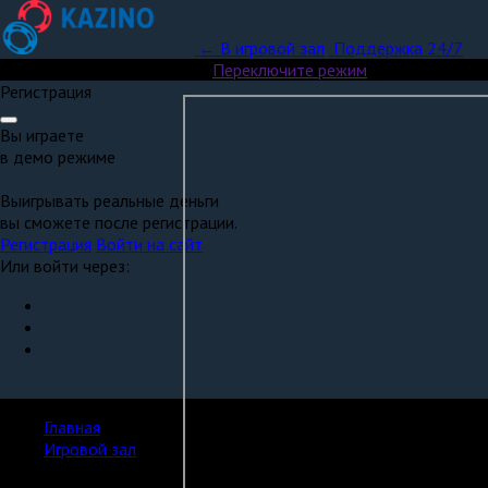
← В игровой зал
Поддержка 24/7
Вы играете в демо-режиме.
Переключите режим
и выигрывайте 
Регистрация
Вы играете
в демо режиме
Выигрывать реальные деньги
вы сможете после регистрации.
Регистрация
Войти на сайт
Или войти через:
Главная
Игровой зал
Stellar Gems