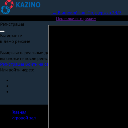
← В игровой зал
Поддержка 24/7
Вы играете в демо-режиме.
Переключите режим
и выигрывайте 
Регистрация
Вы играете
в демо режиме
Выигрывать реальные деньги
вы сможете после регистрации.
Регистрация
Войти на сайт
Или войти через:
Главная
Игровой зал
Gorilla