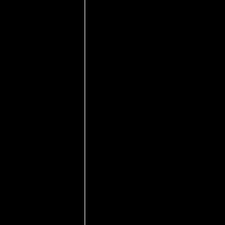
Bananas Go Bahamas