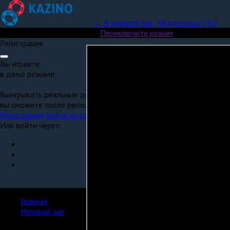
← В игровой зал
Поддержка 24/7
Вы играете в демо-режиме.
Переключите режим
и выигрывайте 
Регистрация
Вы играете
в демо режиме
Выигрывать реальные деньги
вы сможете после регистрации.
Регистрация
Войти на сайт
Или войти через:
Главная
Игровой зал
Bananas Go Bahamas